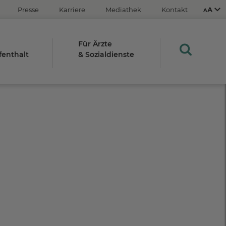
Presse
Karriere
Mediathek
Kontakt
Für Ärzte
fenthalt
& Sozialdienste
Aus
An
STRG
Plus- (+)
Minus-Taste (-)
STRG
0