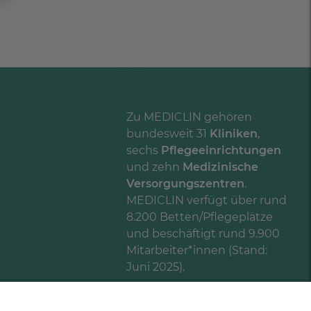
Zu MEDICLIN gehören
bundesweit 31
Kliniken
,
sechs
Pflegeeinrichtungen
und zehn
Medizinische
Versorgungszentren
.
MEDICLIN verfügt über rund
8.200 Betten/Pflegeplätze
und beschäftigt rund 9.900
Mitarbeiter*innen (Stand:
Juni 2025).