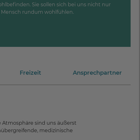
lbefinden. Sie sollen sich bei uns nicht nur
als Mensch rundum wohlfühlen.
Freizeit
Ansprechpartner
he Atmosphäre
sind uns äußerst
chübergreifende, medizinische