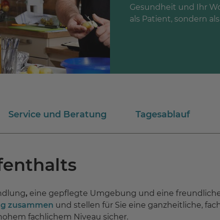
Gesundheit und Ihr Woh
als Patient, sondern 
Service und Beratung
Tagesablauf
enthalts
ndlung
,
eine gepflegte Umgebung
und eine freundlic
 eng zusammen
und stellen für Sie eine ganzheitliche, fa
f hohem fachlichem Niveau sicher.