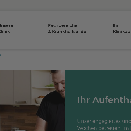
Unsere
Fachbereiche
Ihr
linik
& Krankheitsbilder
Klinikau
s
Ihr Aufenth
Unser engagiertes und
Wochen betreuen. Im Mi