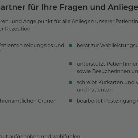
artner für Ihre Fragen und Anlieg
Dreh- und Angelpunkt für alle Anliegen unserer Patient
der Rezeption
atienten reibungslos und
berät zur Wahlleistungs
f
unterstützt Patientinne
sowie Besucherinnen u
schreibt Kurkarten und v
und Patienten
 ehrenamtlichen Grünen
bearbeitet Posteingang
s gut aufgehoben und wohlfühlen.