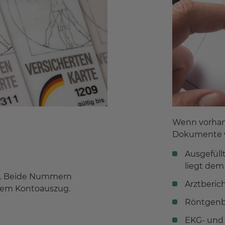
Wenn vorhand
Dokumente w
Ausgefüll
liegt dem
N. Beide Nummern
Arztberic
hrem Kontoauszug.
Röntgenb
EKG- und