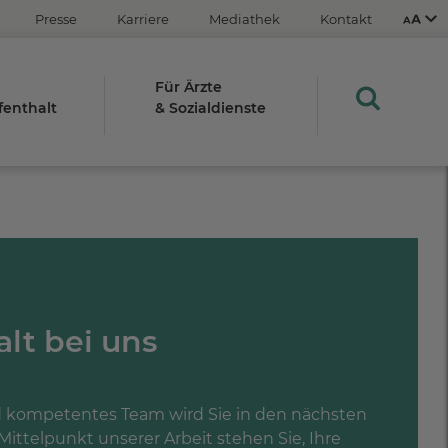
Presse
Karriere
Mediathek
Kontakt
Für Ärzte
fenthalt
& Sozialdienste
Aus
An
STRG
Plus- (+)
Minus-Taste (-)
alt bei uns
STRG
0
 kompetentes Team wird Sie in den nächsten
ttelpunkt unserer Arbeit stehen Sie, Ihre