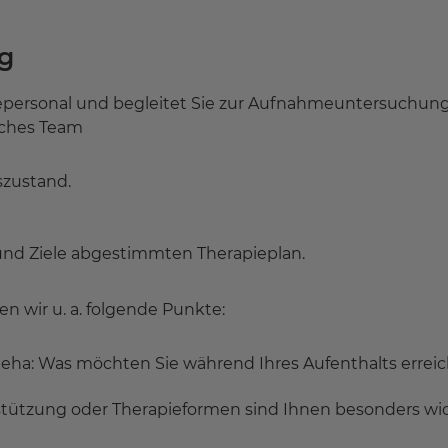
g
epersonal und begleitet Sie zur Aufnahmeuntersuchung
iches Team
szustand.
e und Ziele abgestimmten Therapieplan.
 wir u. a. folgende Punkte:
Reha: Was möchten Sie während Ihres Aufenthalts errei
stützung oder Therapieformen sind Ihnen besonders wi